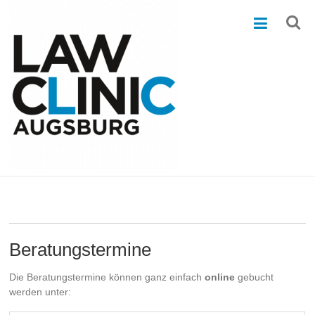
Zum
Law
Inhalt
springen
Clinic
Augsburg
Eine
Initiative
von
Studierenden.
Beratungstermine
Die Beratungstermine können ganz einfach
online
gebucht
werden unter: